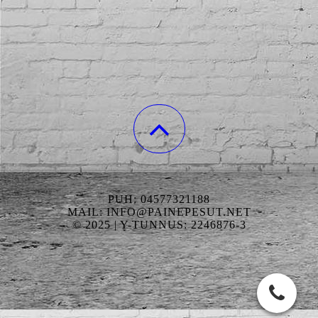
PUH: 04577321188
MAIL: INFO@PAINEPESUT.NET
© 2025 | Y-TUNNUS: 2246876-3