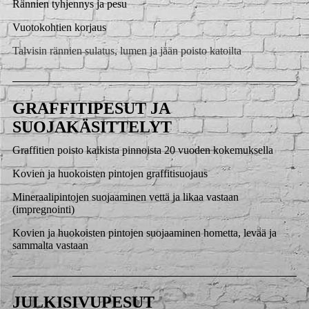
Rännien tyhjennys ja pesu
Vuotokohtien korjaus
Talvisin rännien sulatus, lumen ja jään poisto katoilta
GRAFFITIPESUT JA
SUOJAKÄSITTELYT
Graffitien poisto kaikista pinnoista 20 vuoden kokemuksella
Kovien ja huokoisten pintojen graffitisuojaus
Mineraalipintojen suojaaminen vettä ja likaa vastaan
(impregnointi)
Kovien ja huokoisten pintojen suojaaminen hometta, levää ja
sammalta vastaan
JULKISIVUPESUT