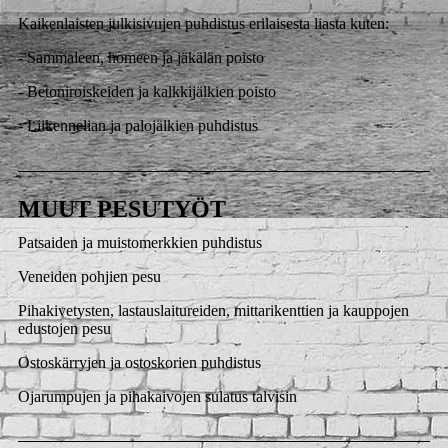
Kaikenlaisten julkisivujen puhdistus erilaisesta liasta kuten:
- Sammaleen, homeen ja jäkälän poisto
- Betoniroiskeiden ja kalkkijälkien poisto
- Liikennelian ja palojälkien puhdistus
MUUT PESUTYÖT
Patsaiden ja muistomerkkien puhdistus
Veneiden pohjien pesu
Pihakivetysten, lastauslaitureiden, mittarikenttien ja kauppojen
edustojen pesu
Ostoskärryjen ja ostoskorien puhdistus
Ojarumpujen ja pihakaivojen sulatus talvisin