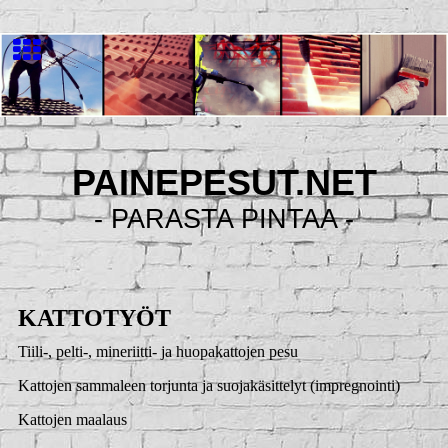
PAINEPESUT.NET
- PARASTA PINTAA -
KATTOTYÖT
Tiili-, pelti-, mineriitti- ja huopakattojen pesu
Kattojen sammaleen torjunta ja suojakäsittelyt (impregnointi)
Kattojen maalaus