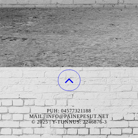
PUH: 04577321188
MAIL: INFO@PAINEPESUT.NET
© 2025 | Y-TUNNUS: 2246876-3